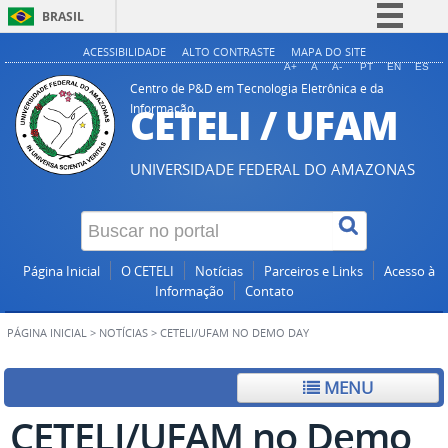
BRASIL
Simplifique!
ACESSIBILIDADE
ALTO CONTRASTE
MAPA DO SITE
A+
A
A-
PT
EN
ES
Comunica BR
Centro de P&D em Tecnologia Eletrônica e da
CETELI / UFAM
Informação
Participe
Acesso à informação
UNIVERSIDADE FEDERAL DO AMAZONAS
Legislação
Canais
Página Inicial
O CETELI
Notícias
Parceiros e Links
Acesso à
Informação
Contato
PÁGINA INICIAL
>
NOTÍCIAS
>
CETELI/UFAM NO DEMO DAY
MENU
CETELI/UFAM no Demo