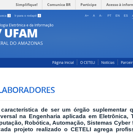
Simplifique!
Comunica BR
Participe
Acesso à infor
 busca
3
Ir para o rodapé
4
A+
A
A-
PT
EN
ES
ogia Eletrônica e da Informação
 / UFAM
DERAL DO AMAZONAS
Página Inicial
O CETELI
Notícias
Parceir
LABORADORES
 característica de ser um órgão suplementar 
sversal na Engenharia aplicada em Eletrônica, 
utação, Robótica, Automação, Sistemas Cyber fí
ada projeto realizado o CETELI agrega profis