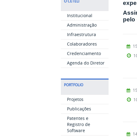
O CETELI
expe
Assi
Institucional
pelo
Administração
Infraestrutura
Colaboradores
15
Credenciamento
1
Agenda do Diretor
PORTFOLIO
15
Projetos
1
Publicações
Patentes e
Registro de
Software
14