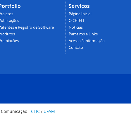
Portfolio
Serviços
Projetos
Página Inicial
Publicações
O CETELI
Patentes e Registro de Software
Notícias
Produtos
Parceiros e Links
Premiações
Acesso à Informação
Contato
e Comunicação -
CTIC
/
UFAM