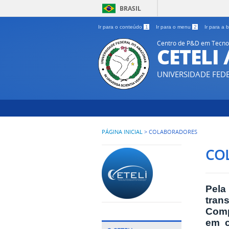
BRASIL
Ir para o conteúdo
1
Ir para o menu
2
Ir para a
Centro de P&D em Tecnol
CETELI
UNIVERSIDADE FE
PÁGINA INICIAL
>
COLABORADORES
CO
Pela
tran
Comp
em c