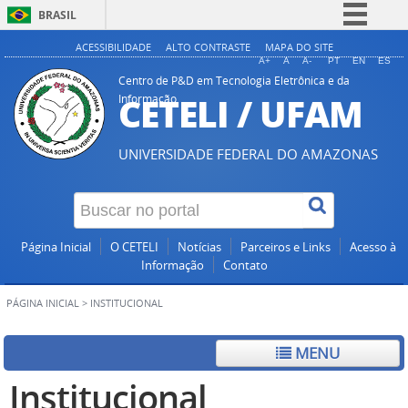
BRASIL
Simplifique!
ACESSIBILIDADE
ALTO CONTRASTE
MAPA DO SITE
A+
A
A-
PT
EN
ES
Comunica BR
Centro de P&D em Tecnologia Eletrônica e da
CETELI / UFAM
Informação
Participe
Acesso à informação
UNIVERSIDADE FEDERAL DO AMAZONAS
Legislação
Canais
Página Inicial
O CETELI
Notícias
Parceiros e Links
Acesso à
Informação
Contato
PÁGINA INICIAL
>
INSTITUCIONAL
MENU
Institucional