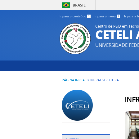
BRASIL
Ir para o conteúdo
1
Ir para o menu
2
Ir para a
Centro de P&D em Tecnol
CETELI
UNIVERSIDADE FE
PÁGINA INICIAL
>
INFRAESTRUTURA
INF