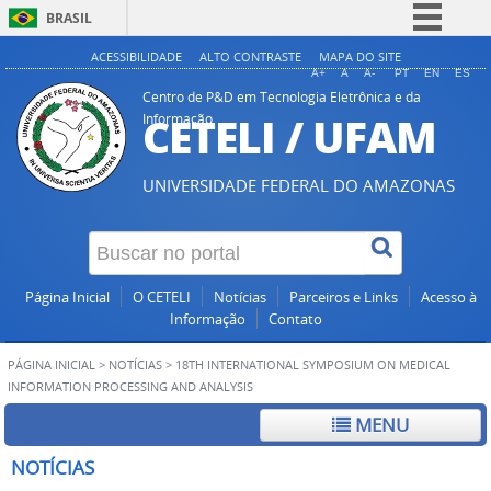
BRASIL
Simplifique!
ACESSIBILIDADE
ALTO CONTRASTE
MAPA DO SITE
A+
A
A-
PT
EN
ES
Comunica BR
Centro de P&D em Tecnologia Eletrônica e da
CETELI / UFAM
Informação
Participe
Acesso à informação
UNIVERSIDADE FEDERAL DO AMAZONAS
Legislação
Canais
Página Inicial
O CETELI
Notícias
Parceiros e Links
Acesso à
Informação
Contato
PÁGINA INICIAL
>
NOTÍCIAS
>
18TH INTERNATIONAL SYMPOSIUM ON MEDICAL
INFORMATION PROCESSING AND ANALYSIS
MENU
NOTÍCIAS