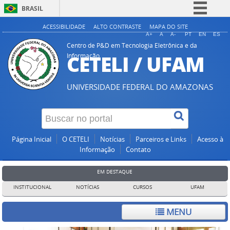
BRASIL
Simplifique!
ACESSIBILIDADE
ALTO CONTRASTE
MAPA DO SITE
A+
A
A-
PT
EN
ES
Comunica BR
Centro de P&D em Tecnologia Eletrônica e da
CETELI / UFAM
Informação
Participe
Acesso à informação
UNIVERSIDADE FEDERAL DO AMAZONAS
Legislação
Canais
Página Inicial
O CETELI
Notícias
Parceiros e Links
Acesso à
Informação
Contato
EM DESTAQUE
INSTITUCIONAL
NOTÍCIAS
CURSOS
UFAM
MENU