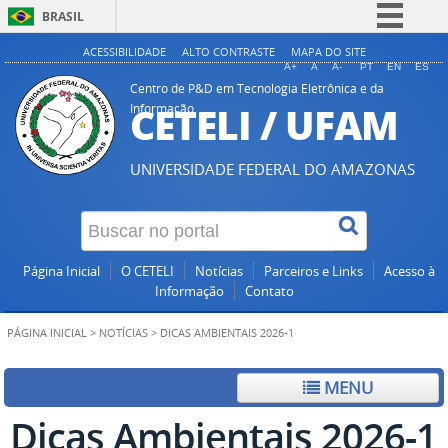
BRASIL
Simplifique!
ACESSIBILIDADE
ALTO CONTRASTE
MAPA DO SITE
A+
A
A-
PT
EN
ES
Comunica BR
Centro de P&D em Tecnologia Eletrônica e da
CETELI / UFAM
Informação
Participe
Acesso à informação
UNIVERSIDADE FEDERAL DO AMAZONAS
Legislação
Canais
Página Inicial
O CETELI
Notícias
Parceiros e Links
Acesso à
Informação
Contato
PÁGINA INICIAL
>
NOTÍCIAS
>
DICAS AMBIENTAIS 2026-1
MENU
Dicas Ambientais 2026-1