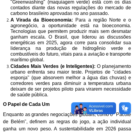
"Greenwashing" (maquiagem verde) está com os dias
contados diante das novas regulações do mercado de
carbono brasileiro aprovadas no ano passado.
A Virada da Bioeconomia:
Para a região Norte e o
agronegócio, a oportunidade está na bioeconomia.
Tecnologias que permitem produzir mais sem desmatar
ganham escala. O Brasil, que liderou as discussões
energéticas em 2025, agora corre para consolidar sua
liderança na produção de hidrogênio verde e
combustíveis do futuro, vitais para a aviação e transporte
marítimo global.
Cidades Mais Verdes (e Inteligentes):
O planejamento
urbano enfrenta seu maior teste. Projetos de "cidades
esponja" (que absorvem melhor a água das chuvas) e
corredores verdes para diminuir a temperatura urbana
deixam de ser projetos piloto para virarem necessidade
de saúde pública.
O Papel de Cada Um
Enquanto as grandes negociações globais, como o "Pacote
de Belém", definem as regras do jogo, a ação individual
ganha um novo peso. A sustentabilidade em 2026 passa