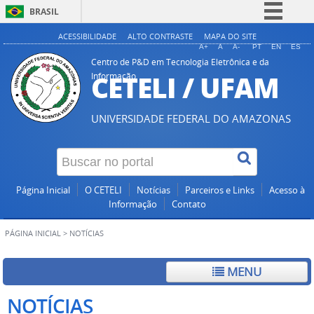
BRASIL
Simplifique!
ACESSIBILIDADE
ALTO CONTRASTE
MAPA DO SITE
A+
A
A-
PT
EN
ES
Comunica BR
Centro de P&D em Tecnologia Eletrônica e da
CETELI / UFAM
Informação
Participe
Acesso à informação
UNIVERSIDADE FEDERAL DO AMAZONAS
Legislação
Canais
Página Inicial
O CETELI
Notícias
Parceiros e Links
Acesso à
Informação
Contato
PÁGINA INICIAL
>
NOTÍCIAS
MENU
NOTÍCIAS