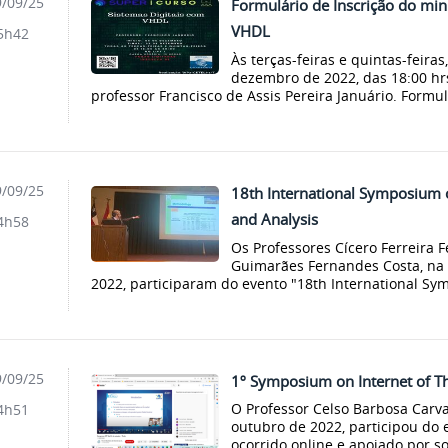
/09/25
Formulário de Inscrição do min
VHDL
5h42
Às terças-feiras e quintas-feira
dezembro de 2022, das 18:00 hrs
professor Francisco de Assis Pereira Januário. Formulá
/09/25
18th International Symposium 
and Analysis
4h58
Os Professores Cícero Ferreira 
Guimarães Fernandes Costa, na
2022, participaram do evento "18th International Sy
/09/25
1º Symposium on Internet of Thi
O Professor Celso Barbosa Carv
4h51
outubro de 2022, participou do 
ocorrido online e apoiado por s