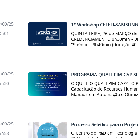
/09/25
1º Workshop CETELI-SAMSUNG 
QUINTA-FEIRA, 26 de MARÇO d
0h01
CREDENCIAMENTO 8h30min
"9h0min - 9h40min (duração 40m
/09/25
PROGRAMA QUALI-PIM-CAP S
O QUE É O QUALI-PIM-CAP? O 
5h30
Capacitação de Recursos Humano
Manaus em Automação e Otimiza
/09/25
Processo Seletivo para o Proj
O Centro de P&D em Tecnologia 
5h58