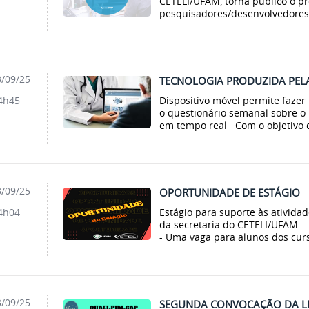
CETELI/UFAM, torna público o pr
pesquisadores/desenvolvedores d
/09/25
TECNOLOGIA PRODUZIDA PEL
Dispositivo móvel permite fazer
4h45
o questionário semanal sobre o
em tempo real Com o objetivo de
/09/25
OPORTUNIDADE DE ESTÁGIO
Estágio para suporte às atividad
4h04
da secretaria do CETELI/UFAM. 
- Uma vaga para alunos dos curs
/09/25
SEGUNDA CONVOCAÇÃO DA LI