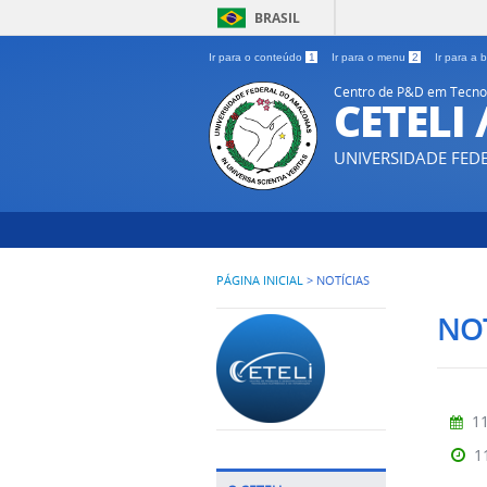
BRASIL
Ir para o conteúdo
1
Ir para o menu
2
Ir para a
Centro de P&D em Tecnol
CETELI
UNIVERSIDADE FE
PÁGINA INICIAL
>
NOTÍCIAS
NOT
11
1