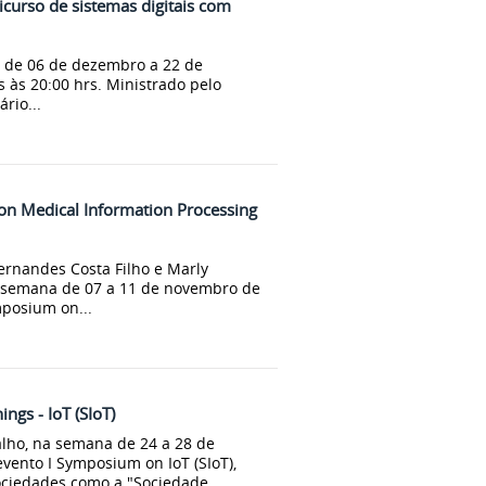
icurso de sistemas digitais com
s, de 06 de dezembro a 22 de
 às 20:00 hrs. Ministrado pelo
rio...
on Medical Information Processing
Fernandes Costa Filho e Marly
 semana de 07 a 11 de novembro de
mposium on...
ngs - IoT (SIoT)
alho, na semana de 24 a 28 de
evento I Symposium on IoT (SIoT),
ociedades como a "Sociedade...