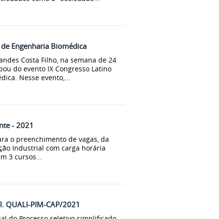
 de Engenharia Biomédica
nandes Costa Filho, na semana de 24
ipou do evento IX Congresso Latino
ica. Nesse evento,...
te - 2021
para o preenchimento de vagas, da
ão Industrial com carga horária
em 3 cursos...
 sel. QUALI-PIM-CAP/2021
ial do Processo seletivo simplificado