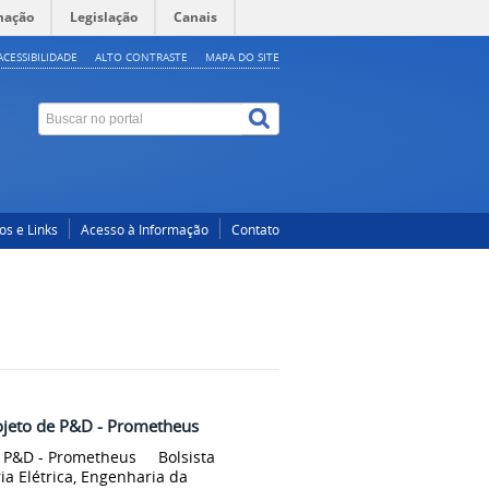
mação
Legislação
Canais
ACESSIBILIDADE
ALTO CONTRASTE
MAPA DO SITE
os e Links
Acesso à Informação
Contato
ojeto de P&D - Prometheus
de P&D - Prometheus Bolsista
 Elétrica, Engenharia da