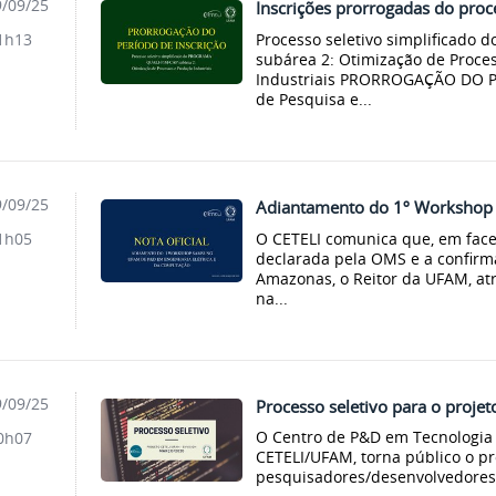
/09/25
Inscrições prorrogadas do proc
Processo seletivo simplificad
1h13
subárea 2: Otimização de Proce
Industriais PRORROGAÇÃO DO 
de Pesquisa e...
/09/25
Adiantamento do 1º Worksh
O CETELI comunica que, em fac
1h05
declarada pela OMS e a confirm
Amazonas, o Reitor da UFAM, atr
na...
/09/25
Processo seletivo para o proj
O Centro de P&D em Tecnologia 
0h07
CETELI/UFAM, torna público o pr
pesquisadores/desenvolvedores d