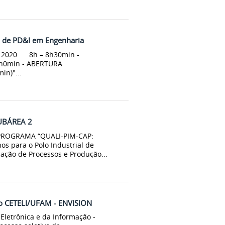
de PD&I em Engenharia
e 2020 8h – 8h30min -
 – 9h0min - ABERTURA
in)"...
UBÁREA 2
PROGRAMA “QUALI-PIM-CAP:
s para o Polo Industrial de
ção de Processos e Produção...
eto CETELI/UFAM - ENVISION
Eletrônica e da Informação -