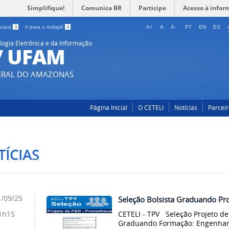
Simplifique!
Comunica BR
Participe
Acesso à infor
 busca
3
Ir para o rodapé
4
A+
A
A-
PT
EN
ES
ogia Eletrônica e da Informação
 / UFAM
DERAL DO AMAZONAS
Página Inicial
O CETELI
Notícias
Parceir
ÍCIAS
/09/25
Seleção Bolsista Graduando Pr
CETELI - TPV Seleção Projeto 
1h15
Graduando Formação: Engenharia