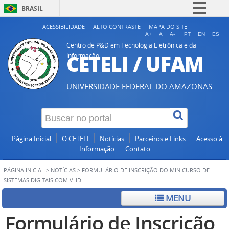
BRASIL
Simplifique!
ACESSIBILIDADE
ALTO CONTRASTE
MAPA DO SITE
A+
A
A-
PT
EN
ES
Comunica BR
Centro de P&D em Tecnologia Eletrônica e da
CETELI / UFAM
Informação
Participe
Acesso à informação
UNIVERSIDADE FEDERAL DO AMAZONAS
Legislação
Canais
Página Inicial
O CETELI
Notícias
Parceiros e Links
Acesso à
Informação
Contato
PÁGINA INICIAL
>
NOTÍCIAS
>
FORMULÁRIO DE INSCRIÇÃO DO MINICURSO DE
SISTEMAS DIGITAIS COM VHDL
MENU
Formulário de Inscrição