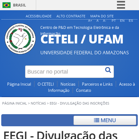
BRASIL
Simplifique!
ACESSIBILIDADE
ALTO CONTRASTE
MAPA DO SITE
A+
A
A-
PT
EN
ES
Comunica BR
Centro de P&D em Tecnologia Eletrônica e da
CETELI / UFAM
Informação
Participe
Acesso à informação
UNIVERSIDADE FEDERAL DO AMAZONAS
Legislação
Canais
Página Inicial
O CETELI
Notícias
Parceiros e Links
Acesso à
Informação
Contato
PÁGINA INICIAL
>
NOTÍCIAS
>
EEGI - DIVULGAÇÃO DAS INSCRIÇÕES
MENU
EEGI - Divulgação das