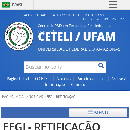
BRASIL
Simplifique!
ACESSIBILIDADE
ALTO CONTRASTE
MAPA DO SITE
A+
A
A-
PT
EN
ES
Comunica BR
Centro de P&D em Tecnologia Eletrônica e da
CETELI / UFAM
Informação
Participe
Acesso à informação
UNIVERSIDADE FEDERAL DO AMAZONAS
Legislação
Canais
Página Inicial
O CETELI
Notícias
Parceiros e Links
Acesso à
Informação
Contato
PÁGINA INICIAL
>
NOTÍCIAS
>
EEGI - RETIFICAÇÃO
MENU
EEGI - RETIFICAÇÃO